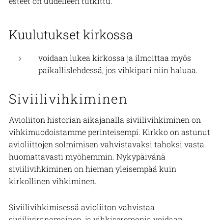
esteet on uudelleen tutkittu.
Kuulutukset kirkossa
voidaan lukea kirkossa ja ilmoittaa myös
paikallislehdessä, jos vihkipari niin haluaa.
Siviilivihkiminen
Avioliiton historian aikajanalla siviilivihkiminen on
vihkimuodoistamme perinteisempi. Kirkko on astunut
avioliittojen solmimisen vahvistavaksi tahoksi vasta
huomattavasti myöhemmin. Nykypäivänä
siviilivihkiminen on hieman yleisempää kuin
kirkollinen vihkiminen.
Siviilivihkimisessä avioliiton vahvistaa
siviiliviranomainen, ja vihkiseremonia voidaan