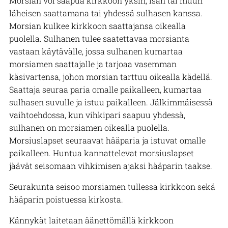
Morsian voi saapua kirkkoon yksin, isän tai muun
läheisen saattamana tai yhdessä sulhasen kanssa.
Morsian kulkee kirkkoon saattajansa oikealla
puolella. Sulhanen tulee saatettavaa morsianta
vastaan käytävälle, jossa sulhanen kumartaa
morsiamen saattajalle ja tarjoaa vasemman
käsivartensa, johon morsian tarttuu oikealla kädellä.
Saattaja seuraa paria omalle paikalleen, kumartaa
sulhasen suvulle ja istuu paikalleen. Jälkimmäisessä
vaihtoehdossa, kun vihkipari saapuu yhdessä,
sulhanen on morsiamen oikealla puolella.
Morsiuslapset seuraavat hääparia ja istuvat omalle
paikalleen. Huntua kannattelevat morsiuslapset
jäävät seisomaan vihkimisen ajaksi hääparin taakse.
Seurakunta seisoo morsiamen tullessa kirkkoon sekä
hääparin poistuessa kirkosta.
Kännykät laitetaan äänettömällä kirkkoon