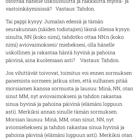
osoittaa hänelle uskollisuutta ja rakkautta myötä- ja
vastoinkäymisissä? Vastaus: Tahdon.
Tai pappi kysyy: Jumalan edessä ja tämän
seurakunnan (näiden todistajien) läsnä ollessa kysyn
sinulta, NN (koko nimi), tahdotko ottaa NN:n (koko
nimi) aviovaimoksesi/ mieheksesi, olla hänelle
uskollinen ja rakastaa häntä hyvinä ja pahoina
päivinä, aina kuolemaan asti? Vastaus: Tahdon.
Jos vihittävät toivovat, toimitus voi ennen sormuksen
panemista sormeen jatkua siten, että sulhanen pitää
morsiamen kanssa sormusta ja lausuu: Minä, NN, otan
sinut MM, nyt aviovaimokseni ja tahdon rakastaa
sinua hyvinä ja pahoina päivinä (elämäni loppuun
asti). Merkiksi annan sinulle tämän sormuksen.
Morsian lausuu: Minä, MM, otan sinut, NN, nyt
aviomiehekseni ja tahdon rakastaa sinua hyvinä ja
pahoina päivinä (elämäni loppuun asti). Merkiksi otan