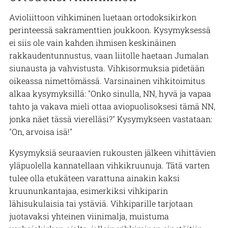
Avioliittoon vihkiminen luetaan ortodoksikirkon
perinteessä sakramenttien joukkoon. Kysymyksessä
ei siis ole vain kahden ihmisen keskinäinen
rakkaudentunnustus, vaan liitolle haetaan Jumalan
siunausta ja vahvistusta. Vihkisormuksia pidetään
oikeassa nimettömässä. Varsinainen vihkitoimitus
alkaa kysymyksillä: "Onko sinulla, NN, hyvä ja vapaa
tahto ja vakava mieli ottaa aviopuolisoksesi tämä NN,
jonka näet tässä vierelläsi?" Kysymykseen vastataan:
"On, arvoisa isä!"
Kysymyksiä seuraavien rukousten jälkeen vihittävien
yläpuolella kannatellaan vihkikruunuja. Tätä varten
tulee olla etukäteen varattuna ainakin kaksi
kruununkantajaa, esimerkiksi vihkiparin
lähisukulaisia tai ystäviä. Vihkiparille tarjotaan
juotavaksi yhteinen viinimalja, muistuma