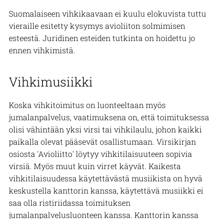
Suomalaiseen vihkikaavaan ei kuulu elokuvista tuttu
vieraille esitetty kysymys avioliiton solmimisen
esteestä. Juridinen esteiden tutkinta on hoidettu jo
ennen vihkimistä.
Vihkimusiikki
Koska vihkitoimitus on luonteeltaan myös
jumalanpalvelus, vaatimuksena on, että toimituksessa
olisi vähintään yksi virsi tai vihkilaulu, johon kaikki
paikalla olevat pääsevät osallistumaan. Virsikirjan
osiosta 'Avioliitto' löytyy vihkitilaisuuteen sopivia
virsiä. Myös muut kuin virret käyvät. Kaikesta
vihkitilaisuudessa käytettävästä musiikista on hyvä
keskustella kanttorin kanssa, käytettävä musiikki ei
saa olla ristiriidassa toimituksen
jumalanpalvelusluonteen kanssa. Kanttorin kanssa