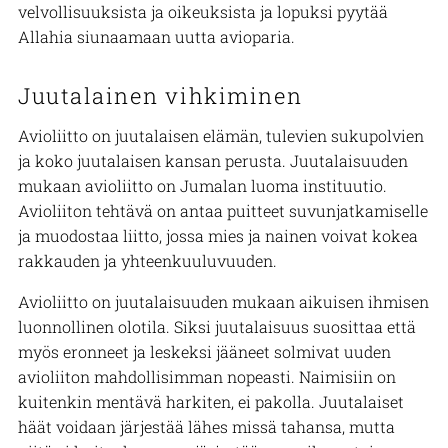
velvollisuuksista ja oikeuksista ja lopuksi pyytää
Allahia siunaamaan uutta avioparia.
Juutalainen vihkiminen
Avioliitto on juutalaisen elämän, tulevien sukupolvien
ja koko juutalaisen kansan perusta. Juutalaisuuden
mukaan avioliitto on Jumalan luoma instituutio.
Avioliiton tehtävä on antaa puitteet suvunjatkamiselle
ja muodostaa liitto, jossa mies ja nainen voivat kokea
rakkauden ja yhteenkuuluvuuden.
Avioliitto on juutalaisuuden mukaan aikuisen ihmisen
luonnollinen olotila. Siksi juutalaisuus suosittaa että
myös eronneet ja leskeksi jääneet solmivat uuden
avioliiton mahdollisimman nopeasti. Naimisiin on
kuitenkin mentävä harkiten, ei pakolla. Juutalaiset
häät voidaan järjestää lähes missä tahansa, mutta