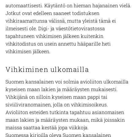
automaattisesti. Käytäntö on hieman hajanainen vielä.
Jotkut ovat edelleen saaneet todistuksen
vihkiraamattunsa välissä, mutta yleistä tämä ei
ilmeisesti ole.
Digi- ja väestötietovirastossa
tapahtuneen vihkimisen jälkeen kuitenkin
vihkitodistus on usein annettu hääparille heti
vihkimisen jälkeen.
Vihkiminen ulkomailla
Suomen kansalainen voi solmia avioliiton ulkomailla
kyseisen maan lakien ja määräysten mukaisesti.
Vihkijänä on silloin kyseisen maan pappi tai
siviiliviranomainen, jolla on vihkimisoikeus.
Avioliiton esteiden tutkinta tapahtuu asianomaisen
maan lakien ja määräysten mukaan, mikä joissakin
maissa saattaa kestää jopa viikkoja.
Suomessa kirjoilla oleva Suomen kansalainen