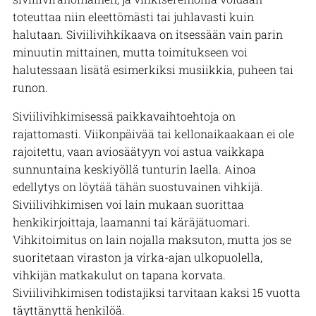
toteuttaa niin eleettömästi tai juhlavasti kuin
halutaan. Siviilivihkikaava on itsessään vain parin
minuutin mittainen, mutta toimitukseen voi
halutessaan lisätä esimerkiksi musiikkia, puheen tai
runon.
Siviilivihkimisessä paikkavaihtoehtoja on
rajattomasti. Viikonpäivää tai kellonaikaakaan ei ole
rajoitettu, vaan aviosäätyyn voi astua vaikkapa
sunnuntaina keskiyöllä tunturin laella. Ainoa
edellytys on löytää tähän suostuvainen vihkijä.
Siviilivihkimisen voi lain mukaan suorittaa
henkikirjoittaja, laamanni tai käräjätuomari.
Vihkitoimitus on lain nojalla maksuton, mutta jos se
suoritetaan viraston ja virka-ajan ulkopuolella,
vihkijän matkakulut on tapana korvata.
Siviilivihkimisen todistajiksi tarvitaan kaksi 15 vuotta
täyttänyttä henkilöä.