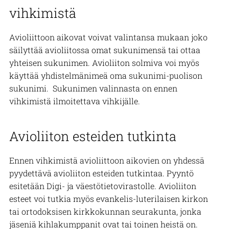
vihkimistä
Avioliittoon aikovat voivat valintansa mukaan joko
säilyttää avioliitossa omat sukunimensä tai ottaa
yhteisen sukunimen. Avioliiton solmiva voi myös
käyttää yhdistelmänimeä oma sukunimi-puolison
sukunimi. Sukunimen valinnasta on ennen
vihkimistä ilmoitettava vihkijälle.
Avioliiton esteiden tutkinta
Ennen vihkimistä avioliittoon aikovien on yhdessä
pyydettävä avioliiton esteiden tutkintaa. Pyyntö
esitetään
Digi- ja väestötietovirastolle.
Avioliiton
esteet voi tutkia myös evankelis-luterilaisen kirkon
tai ortodoksisen kirkkokunnan seurakunta, jonka
jäseniä kihlakumppanit ovat tai toinen heistä on.