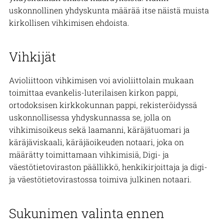
uskonnollinen yhdyskunta määrää itse näistä muista
kirkollisen vihkimisen ehdoista.
Vihkijät
Avioliittoon vihkimisen voi avioliittolain mukaan
toimittaa evankelis-luterilaisen kirkon pappi,
ortodoksisen kirkkokunnan pappi, rekisteröidyssä
uskonnollisessa yhdyskunnassa se, jolla on
vihkimisoikeus sekä laamanni, käräjätuomari ja
käräjäviskaali, käräjäoikeuden notaari, joka on
määrätty toimittamaan vihkimisiä,
Digi- ja
väestötietoviraston
päällikkö, henkikirjoittaja ja
digi-
ja väestötietovirastossa
toimiva julkinen notaari.
Sukunimen valinta ennen