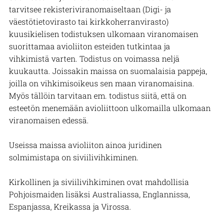
tarvitsee rekisteriviranomaiseltaan (
Digi- ja
väestötietovirasto
tai kirkkoherranvirasto)
kuusikielisen todistuksen ulkomaan viranomaisen
suorittamaa avioliiton esteiden tutkintaa ja
vihkimistä varten. Todistus on voimassa neljä
kuukautta. Joissakin maissa on suomalaisia pappeja,
joilla on vihkimisoikeus sen maan viranomaisina.
Myös tällöin tarvitaan em. todistus siitä, että on
esteetön menemään avioliittoon ulkomailla ulkomaan
viranomaisen edessä.
Useissa maissa avioliiton ainoa juridinen
solmimistapa on siviilivihkiminen.
Kirkollinen ja siviilivihkiminen ovat mahdollisia
Pohjoismaiden lisäksi Australiassa, Englannissa,
Espanjassa, Kreikassa ja Virossa.