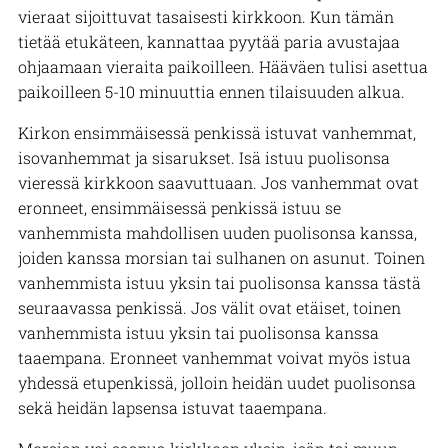
vieraat sijoittuvat tasaisesti kirkkoon. Kun tämän
tietää etukäteen, kannattaa pyytää paria avustajaa
ohjaamaan vieraita paikoilleen. Hääväen tulisi asettua
paikoilleen 5-10 minuuttia ennen tilaisuuden alkua.
Kirkon ensimmäisessä penkissä istuvat vanhemmat,
isovanhemmat ja sisarukset. Isä istuu puolisonsa
vieressä kirkkoon saavuttuaan. Jos vanhemmat ovat
eronneet, ensimmäisessä penkissä istuu se
vanhemmista mahdollisen uuden puolisonsa kanssa,
joiden kanssa morsian tai sulhanen on asunut. Toinen
vanhemmista istuu yksin tai puolisonsa kanssa tästä
seuraavassa penkissä. Jos välit ovat etäiset, toinen
vanhemmista istuu yksin tai puolisonsa kanssa
taaempana. Eronneet vanhemmat voivat myös istua
yhdessä etupenkissä, jolloin heidän uudet puolisonsa
sekä heidän lapsensa istuvat taaempana.