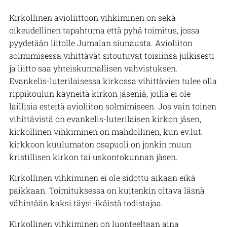
Kirkollinen avioliittoon vihkiminen on sekä
oikeudellinen tapahtuma että pyhä toimitus, jossa
pyydetään liitolle Jumalan siunausta. Avioliiton
solmimisessa vihittävät sitoutuvat toisiinsa julkisesti
ja liitto saa yhteiskunnallisen vahvistuksen.
Evankelis-luterilaisessa kirkossa vihittävien tulee olla
rippikoulun käyneitä kirkon jäseniä, joilla ei ole
laillisia esteitä avioliiton solmimiseen. Jos vain toinen
vihittävistä on evankelis-luterilaisen kirkon jäsen,
kirkollinen vihkiminen on mahdollinen, kun ev.lut.
kirkkoon kuulumaton osapuoli on jonkin muun
kristillisen kirkon tai uskontokunnan jäsen.
Kirkollinen vihkiminen ei ole sidottu aikaan eikä
paikkaan. Toimituksessa on kuitenkin oltava läsnä
vähintään kaksi täysi-ikäistä todistajaa.
Kirkollinen vihkiminen on luonteeltaan aina