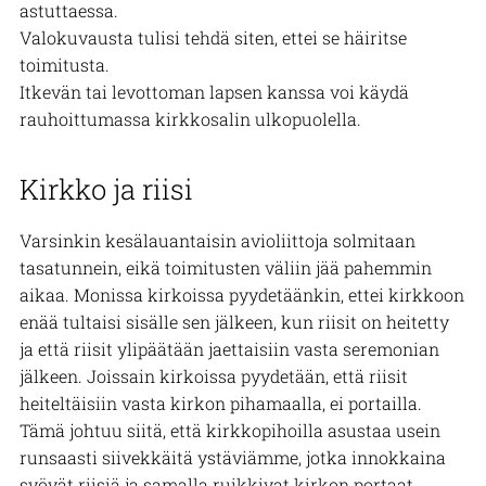
astuttaessa.
Valokuvausta tulisi tehdä siten, ettei se häiritse
toimitusta.
Itkevän tai levottoman lapsen kanssa voi käydä
rauhoittumassa kirkkosalin ulkopuolella.
Kirkko ja riisi
Varsinkin kesälauantaisin avioliittoja solmitaan
tasatunnein, eikä toimitusten väliin jää pahemmin
aikaa. Monissa kirkoissa pyydetäänkin, ettei kirkkoon
enää tultaisi sisälle sen jälkeen, kun riisit on heitetty
ja että riisit ylipäätään jaettaisiin vasta seremonian
jälkeen. Joissain kirkoissa pyydetään, että riisit
heiteltäisiin vasta kirkon pihamaalla, ei portailla.
Tämä johtuu siitä, että kirkkopihoilla asustaa usein
runsaasti siivekkäitä ystäviämme, jotka innokkaina
syövät riisiä ja samalla ruikkivat kirkon portaat