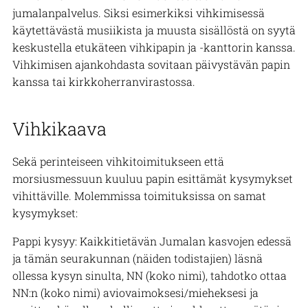
jumalanpalvelus. Siksi esimerkiksi vihkimisessä
käytettävästä musiikista ja muusta sisällöstä on syytä
keskustella etukäteen vihkipapin ja -kanttorin kanssa.
Vihkimisen ajankohdasta sovitaan päivystävän papin
kanssa tai kirkkoherranvirastossa.
Vihkikaava
Sekä perinteiseen vihkitoimitukseen että
morsiusmessuun kuuluu papin esittämät kysymykset
vihittäville. Molemmissa toimituksissa on samat
kysymykset:
Pappi kysyy: Kaikkitietävän Jumalan kasvojen edessä
ja tämän seurakunnan (näiden todistajien) läsnä
ollessa kysyn sinulta, NN (koko nimi), tahdotko ottaa
NN:n (koko nimi) aviovaimoksesi/mieheksesi ja