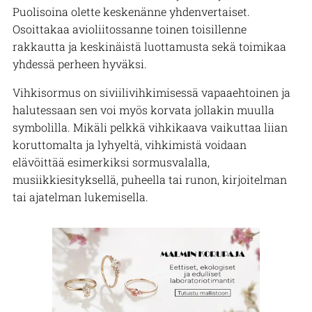
Puolisoina olette keskenänne yhdenvertaiset.
Osoittakaa avioliitossanne toinen toisillenne
rakkautta ja keskinäistä luottamusta sekä toimikaa
yhdessä perheen hyväksi.
Vihkisormus on siviilivihkimisessä vapaaehtoinen ja
halutessaan sen voi myös korvata jollakin muulla
symbolilla. Mikäli pelkkä vihkikaava vaikuttaa liian
koruttomalta ja lyhyeltä, vihkimistä voidaan
elävöittää esimerkiksi sormusvalalla,
musiikkiesityksellä, puheella tai runon, kirjoitelman
tai ajatelman lukemisella.