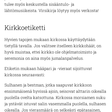
tulee myös keskustella sisääntulo- ja
lähtömusiikeista. Virsikirja löytyy myös verkosta!
Kirkkoetiketti
Hyvien tapojen mukaan kirkossa käyttäydytään
tietyllä tavalla. Jos valitsee itselleen kirkkohäät, on
hyvä muistaa, ettei kirkko ole ohjelmatoimisto ja
seremonia on aina myös jumalanpalvelus.
Etiketin mukaan hääpari ja -vieraat sijoittuvat
kirkossa seuraavasti:
Sulhanen ja bestman, jotka saapuvat kirkkoon
ensimmäisenä hyvissä ajoin, seisovat alttarin oikealla
puolella ovelta katsottuna. Kirkossa morsiamen suku
ja ystävät istuvat salin vasemmalla puolella, sulhasen
oikealla. Jos vierasmäärä on selkeästi epätasainen,