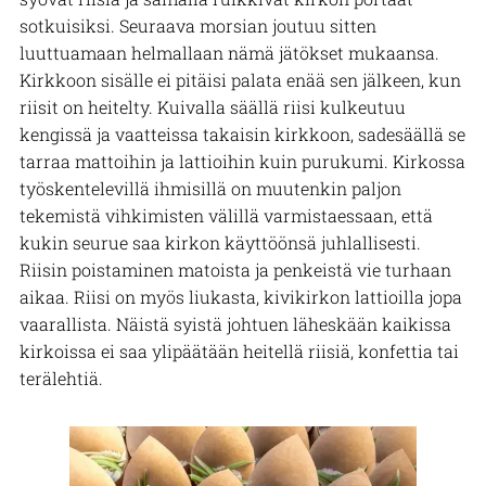
sotkuisiksi. Seuraava morsian joutuu sitten
luuttuamaan helmallaan nämä jätökset mukaansa.
Kirkkoon sisälle ei pitäisi palata enää sen jälkeen, kun
riisit on heitelty. Kuivalla säällä riisi kulkeutuu
kengissä ja vaatteissa takaisin kirkkoon, sadesäällä se
tarraa mattoihin ja lattioihin kuin purukumi. Kirkossa
työskentelevillä ihmisillä on muutenkin paljon
tekemistä vihkimisten välillä varmistaessaan, että
kukin seurue saa kirkon käyttöönsä juhlallisesti.
Riisin poistaminen matoista ja penkeistä vie turhaan
aikaa. Riisi on myös liukasta, kivikirkon lattioilla jopa
vaarallista. Näistä syistä johtuen läheskään kaikissa
kirkoissa ei saa ylipäätään heitellä riisiä, konfettia tai
terälehtiä.