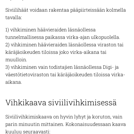
Siviilihäät voidaan rakentaa pääpiirteissään kolmella
tavalla:
1) vihkiminen häävieraiden läsnäollessa
tunnelmallisessa paikassa virka-ajan ulkopuolella.
2) vihkiminen häävieraiden läsnäollessa viraston tai
käräjäoikeuden tiloissa joko virka-aikana tai
muulloin.
3) vihkiminen vain todistajien läsnäollessa
Digi- ja
väestötietoviraston
tai käräjäoikeuden tiloissa virka-
aikana.
Vihkikaava siviilivihkimisessä
Siviilivihkimiskaava on hyvin lyhyt ja koruton, vain
parin minuutin mittainen. Kokonaisuudessaan kaava
kuuluu seuraavasti: