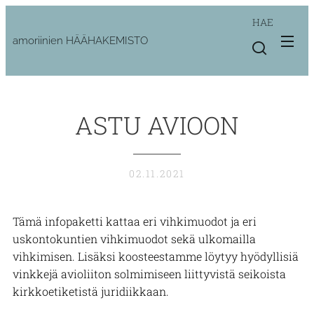
HAE
amoriinien HÄÄHAKEMISTO
ASTU AVIOON
02.11.2021
Tämä infopaketti kattaa eri vihkimuodot ja eri
uskontokuntien vihkimuodot sekä ulkomailla
vihkimisen. Lisäksi koosteestamme löytyy hyödyllisiä
vinkkejä avioliiton solmimiseen liittyvistä seikoista
kirkkoetiketistä juridiikkaan.