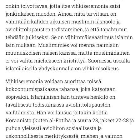
onkin toivottavaa, jotta itse vihkiseremonia saisi
jonkinlaisen muodon. Ainoa, mitä tarvitaan, on
vähintään kahden aikuisen muslimin läsnäolo ja
avioliittolupausten todistaminen, ja että tapahtunut
tehdään julkiseksi. Se on vähimmäisvaatimus islamin
lain mukaan. Muslimimies voi mennä naimisiin
muunuskoisen naisen kanssa, mutta musliminainen
ei voi valita miehekseen kristittyä. Suomessa usealla
islamilaisella yhdyskunnalla on vihkimisoikeus.
Vihkiseremonia voidaan suorittaa missä
kokoontumispaikassa tahansa, joka katsotaan
sopivaksi. Islamilaisen lain tunteva henkilö on
tavallisesti todistamassa avioliittolupausten
vaihtamista. Hän voi lausua joitakin kohtia
Koraanista (kuten al-Fatiha ja suura 28, jakeet 22-28 ja
puhua yleisesti avioliiton sosiaalisesta ja
uskonnollisesta merkityksestä, miehen ja vaimon