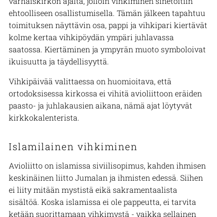
varhaiskirkon ajalta, jolloin vihkiminen sinetöitiin
ehtoolliseen osallistumisella. Tämän jälkeen tapahtuu
toimituksen näyttävin osa, pappi ja vihkipari kiertävät
kolme kertaa vihkipöydän ympäri juhlavassa
saatossa. Kiertäminen ja ympyrän muoto symboloivat
ikuisuutta ja täydellisyyttä.
Vihkipäivää valittaessa on huomioitava, että
ortodoksisessa kirkossa ei vihitä avioliittoon eräiden
paasto- ja juhlakausien aikana, nämä ajat löytyvät
kirkkokalenterista.
Islamilainen vihkiminen
Avioliitto on islamissa siviilisopimus, kahden ihmisen
keskinäinen liitto Jumalan ja ihmisten edessä. Siihen
ei liity mitään mystistä eikä sakramentaalista
sisältöä. Koska islamissa ei ole pappeutta, ei tarvita
ketään suorittamaan vihkimystä - vaikka sellainen