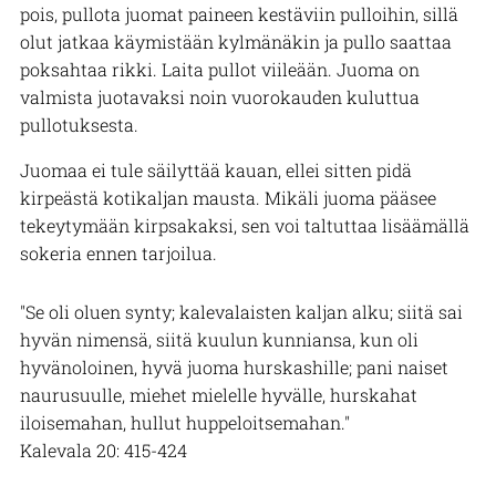
pois, pullota juomat paineen kestäviin pulloihin, sillä
olut jatkaa käymistään kylmänäkin ja pullo saattaa
poksahtaa rikki. Laita pullot viileään. Juoma on
valmista juotavaksi noin vuorokauden kuluttua
pullotuksesta.
Juomaa ei tule säilyttää kauan, ellei sitten pidä
kirpeästä kotikaljan mausta. Mikäli juoma pääsee
tekeytymään kirpsakaksi, sen voi taltuttaa lisäämällä
sokeria ennen tarjoilua.
"Se oli oluen synty; kalevalaisten kaljan alku; siitä sai
hyvän nimensä, siitä kuulun kunniansa, kun oli
hyvänoloinen, hyvä juoma hurskashille; pani naiset
naurusuulle, miehet mielelle hyvälle, hurskahat
iloisemahan, hullut huppeloitsemahan."
Kalevala 20: 415-424