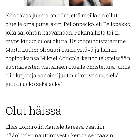
Niin rakas juoma on ollut, että meillä on ollut
oluelle oma jumalakin; Pellonpecko, eli Pellopekko,
joka sai ohran kasvamaan. Pakanallista tai ei,
myös kirkko suosi olutta. Uskonpuhdistajamme
Martti Luther oli suuri oluen ystävä ja hänen
oppipoikansa Mikael Agricola, kertoo teksteissään
suomalaisten viettäneen oluelle omistettuja juhlia,
eli olutpitoja sanoin: "juotin ukon vacka, siellä
juopui ucko sekä acka".
Olut häissä
Elias Lönnrotin Kantelettaressa osattiin
hääoluiden nauttimisesta kertoa seuraavin