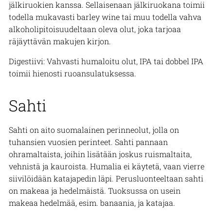
jälkiruokien kanssa. Sellaisenaan jälkiruokana toimii
todella mukavasti barley wine tai muu todella vahva
alkoholipitoisuudeltaan oleva olut, joka tarjoaa
räjäyttävän makujen kirjon.
Digestiivi: Vahvasti humaloitu olut, IPA tai dobbel IPA
toimii hienosti ruoansulatuksessa.
Sahti
Sahti on aito suomalainen perinneolut, jolla on
tuhansien vuosien perinteet. Sahti pannaan
ohramaltaista, joihin lisätään joskus ruismaltaita,
vehnistä ja kauroista. Humalia ei käytetä, vaan vierre
siivilöidään katajapedin läpi. Perusluonteeltaan sahti
on makeaa ja hedelmäistä. Tuoksussa on usein
makeaa hedelmää, esim. banaania, ja katajaa.