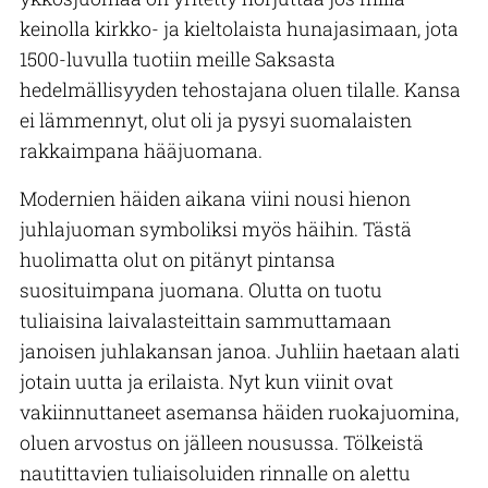
keinolla kirkko- ja kieltolaista hunajasimaan, jota
1500-luvulla tuotiin meille Saksasta
hedelmällisyyden tehostajana oluen tilalle. Kansa
ei lämmennyt, olut oli ja pysyi suomalaisten
rakkaimpana hääjuomana.
Modernien häiden aikana viini nousi hienon
juhlajuoman symboliksi myös häihin. Tästä
huolimatta olut on pitänyt pintansa
suosituimpana juomana. Olutta on tuotu
tuliaisina laivalasteittain sammuttamaan
janoisen juhlakansan janoa. Juhliin haetaan alati
jotain uutta ja erilaista. Nyt kun viinit ovat
vakiinnuttaneet asemansa häiden ruokajuomina,
oluen arvostus on jälleen nousussa. Tölkeistä
nautittavien tuliaisoluiden rinnalle on alettu