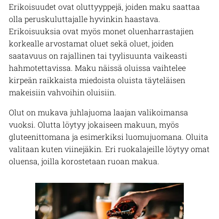
Erikoisuudet ovat oluttyyppejä, joiden maku saattaa
olla peruskuluttajalle hyvinkin haastava.
Erikoisuuksia ovat myös monet oluenharrastajien
korkealle arvostamat oluet sekä oluet, joiden
saatavuus on rajallinen tai tyylisuunta vaikeasti
hahmotettavissa. Maku näissä oluissa vaihtelee
kirpeän raikkaista miedoista oluista täyteläisen
makeisiin vahvoihin oluisiin.
Olut on mukava juhlajuoma laajan valikoimansa
vuoksi. Olutta löytyy jokaiseen makuun, myös
gluteenittomana ja esimerkiksi luomujuomana. Oluita
valitaan kuten viinejäkin. Eri ruokalajeille löytyy omat
oluensa, joilla korostetaan ruoan makua.