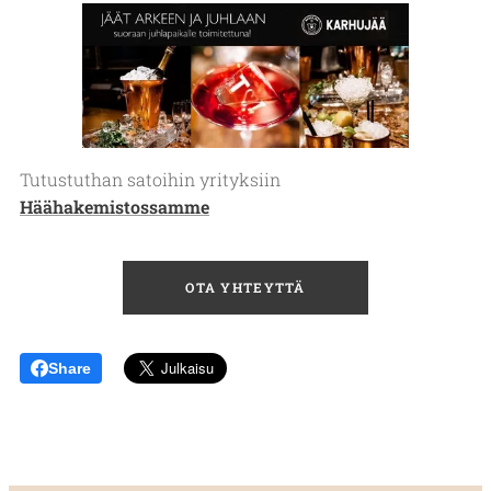
Tutustuthan satoihin yrityksiin
Häähakemistossamme
♥
OTA YHTEYTTÄ
Share