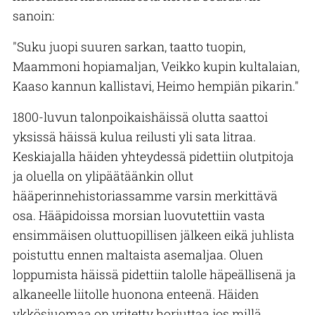
sanoin:
"Suku juopi suuren sarkan, taatto tuopin,
Maammoni hopiamaljan, Veikko kupin kultalaian,
Kaaso kannun kallistavi, Heimo hempiän pikarin."
1800-luvun talonpoikaishäissä olutta saattoi
yksissä häissä kulua reilusti yli sata litraa.
Keskiajalla häiden yhteydessä pidettiin olutpitoja
ja oluella on ylipäätäänkin ollut
hääperinnehistoriassamme varsin merkittävä
osa. Hääpidoissa morsian luovutettiin vasta
ensimmäisen oluttuopillisen jälkeen eikä juhlista
poistuttu ennen maltaista asemaljaa. Oluen
loppumista häissä pidettiin talolle häpeällisenä ja
alkaneelle liitolle huonona enteenä. Häiden
ykkösjuomaa on yritetty horjuttaa jos millä