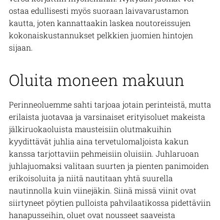
ostaa edullisesti myös suoraan laivavarustamon
kautta, joten kannattaakin laskea noutoreissujen
kokonaiskustannukset pelkkien juomien hintojen
sijaan.
Oluita moneen makuun
Perinneoluemme sahti tarjoaa jotain perinteistä, mutta
erilaista juotavaa ja varsinaiset erityisoluet makeista
jälkiruokaoluista mausteisiin olutmakuihin
kyydittävät juhlia aina tervetulomaljoista kakun
kanssa tarjottaviin pehmeisiin oluisiin. Juhlaruoan
juhlajuomaksi valitaan suurten ja pienten panimoiden
erikoisoluita ja niitä nautitaan yhtä suurella
nautinnolla kuin viinejäkin. Siinä missä viinit ovat
siirtyneet pöytien pulloista pahvilaatikossa pidettäviin
hanapusseihin, oluet ovat nousseet saaveista