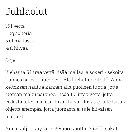
Juhlaolut
15 l vettä
1 kg sokeria
6 dl mallasta
½ tl hiivaa
Ohje
Kiehauta 5 litraa vettä, lisää mallas ja sokeri - sekoita
kunnes ne ovat liuenneet. Älä kiehuta nestettä. Anna
keitoksen hautua kannen alla puolisen tuntia, jotta
juoman maku paranee. Lisää 10 litraa vettä, jotta
vedestä tulee haaleaa. Lisää hiiva. Hiivaa ei tule laittaa
ohjetta enempää, jotta juomasta ei tule hiivaisen
makuista.
Anna kaljan käydä 1-1½ vuorokautta. Siivilöi sakat