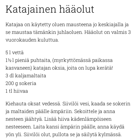
Katajainen hääolut
Katajaa on käytetty oluen mausteena jo keskiajalla ja
se maustaa tämänkin juhlaoluen. Hääolut on valmis 3
vuorokauden kuluttua.
5 l vettä
1½ l pieniä puhtaita, (myrkyttömässä paikassa
kasvaneen) katajan oksia, joita on lupa kerätä!
3 dl kaljamaltaita
200 g sokeria
1 tl hiivaa
Kiehauta oksat vedessä. Siivilöi vesi, kaada se sokerin
ja maltaiden päälle ämpäriin. Sekoittele ja anna
nesteen jäähtyä. Lisää hiiva kädenlämpöiseen
nesteeseen. Laita kansi ämpärin päälle, anna käydä
yön yli. Siivilöi olut, pullota se ja säilytä kylmässä.