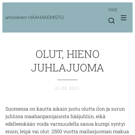
HAE
amoriinien HÄÄHAKEMISTO
OLUT, HIENO
JUHLAJUOMA
01.06.2021
Suomessa on kautta aikain juotu olutta ilon ja surun
juhlissa maahanpanijaisista hääjuhliin, eikä
edelleenkään voida varmuudella sanoa kumpi syntyi
ensin; leipä vai olut. 2500 vuotta mallasjuoman makua