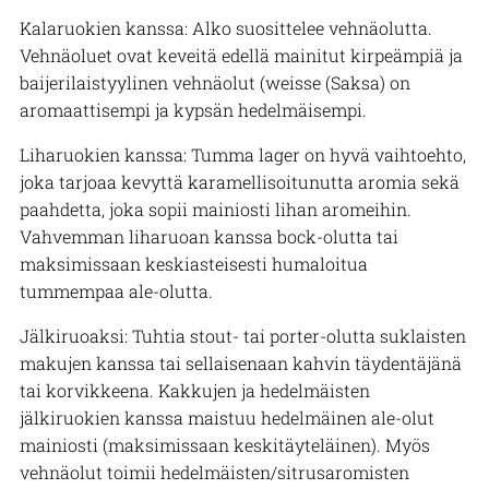
Kalaruokien kanssa: Alko suosittelee vehnäolutta.
Vehnäoluet ovat keveitä edellä mainitut kirpeämpiä ja
baijerilaistyylinen vehnäolut (weisse (Saksa) on
aromaattisempi ja kypsän hedelmäisempi.
Liharuokien kanssa: Tumma lager on hyvä vaihtoehto,
joka tarjoaa kevyttä karamellisoitunutta aromia sekä
paahdetta, joka sopii mainiosti lihan aromeihin.
Vahvemman liharuoan kanssa bock-olutta tai
maksimissaan keskiasteisesti humaloitua
tummempaa ale-olutta.
Jälkiruoaksi: Tuhtia stout- tai porter-olutta suklaisten
makujen kanssa tai sellaisenaan kahvin täydentäjänä
tai korvikkeena. Kakkujen ja hedelmäisten
jälkiruokien kanssa maistuu hedelmäinen ale-olut
mainiosti (maksimissaan keskitäyteläinen). Myös
vehnäolut toimii hedelmäisten/sitrusaromisten