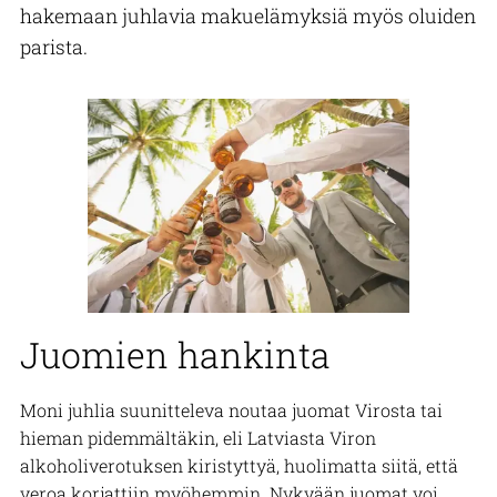
hakemaan juhlavia makuelämyksiä myös oluiden
parista.
Juomien hankinta
Moni juhlia suunitteleva noutaa juomat Virosta tai
hieman pidemmältäkin, eli Latviasta Viron
alkoholiverotuksen kiristyttyä, huolimatta siitä, että
veroa korjattiin myöhemmin. Nykyään juomat voi