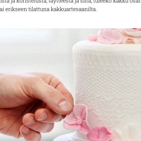
sta ja koristelusta, täytteestä ja siitä, tuleeko kakku osa
i erikseen tilattuna kakkuartesaanilta.