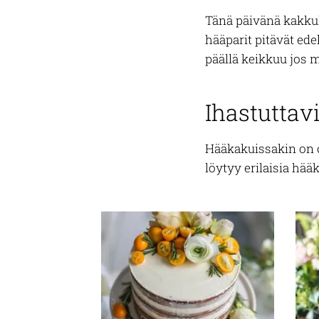
Tänä päivänä kakkuk
hääparit pitävät ed
päällä keikkuu jos 
Ihastuttav
Hääkakuissakin on o
löytyy erilaisia hä