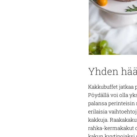
Yhden hääk
Kakkubuffet jatkaa p
Pöydällä voi olla y
palansa perinteisin
erilaisia vaihtoehto
kakkuja. Raakakakut
rahka-kermakakut ov
kakun kyytipojaksi 