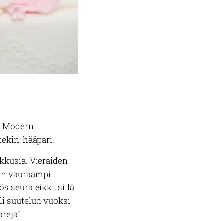
. Moderni,
ekin: hääpari.
akkusia. Vieraiden
sen vauraampi
 seuraleikki, sillä
li suutelun vuoksi
reja".