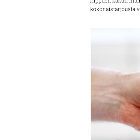
riippuen kakun malli
kokonaistarjousta va