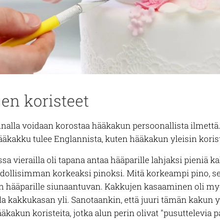
en koristeet
nalla voidaan korostaa hääkakun persoonallista ilmettä
kakku tulee Englannista, kuten hääkakun yleisin korist
a vierailla oli tapana antaa hääparille lahjaksi pieniä k
hdollisimman korkeaksi pinoksi. Mitä korkeampi pino, 
in hääparille siunaantuvan. Kakkujen kasaaminen oli myös
la kakkukasan yli. Sanotaankin, että juuri tämän kakun y
äkakun koristeita, jotka alun perin olivat "pusuttelevia pa