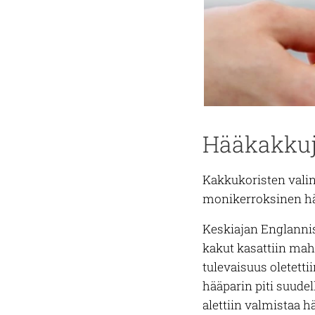
Hääkakkuj
Kakkukoristen valin
monikerroksinen hää
Keskiajan Englanniss
kakut kasattiin ma
tulevaisuus oletetti
hääparin piti suudel
alettiin valmistaa hä