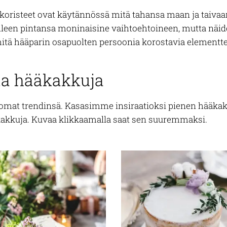
oristeet ovat käytännössä mitä tahansa maan ja taivaan 
elleen pintansa moninaisine vaihtoehtoineen, mutta näid
mitä hääparin osapuolten persoonia korostavia elementte
ia hääkakkuja
mat trendinsä. Kasasimme insiraatioksi pienen hääkakk
äkakkuja. Kuvaa klikkaamalla saat sen suuremmaksi.