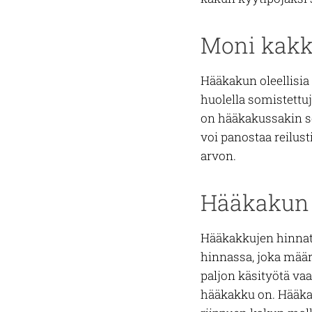
Moni kakk
Hääkakun oleellisia
huolella somistettuj
on hääkakussakin se
voi panostaa reilust
arvon.
Hääkakun 
Hääkakkujen hinnat v
hinnassa, joka määr
paljon käsityötä va
hääkakku on. Hääkak