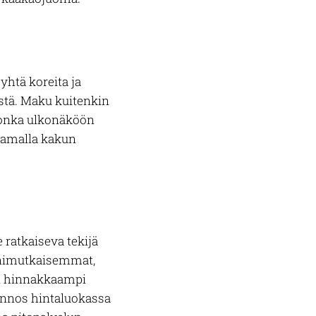
htä koreita ja
istä. Maku kuitenkin
 jonka ulkonäköön
 samalla kakun
 ratkaiseva tekijä
monimutkaisemmat,
en hinnakkaampi
annos hintaluokassa