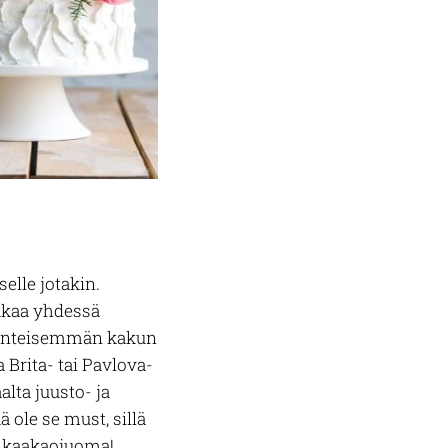
elle jotakin.
ikkaa yhdessä
perinteisemmän kakun
 Brita- tai Pavlova-
lta juusto- ja
ole se must, sillä
u kaakaojuoma!