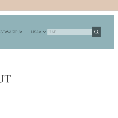
STÄVÄKIRJA
LISÄÄ
UT