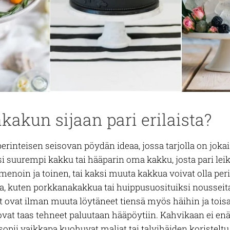
akun sijaan pari erilaista?
erinteisen seisovan pöydän ideaa, jossa tarjolla on jokais
ksi suurempi kakku tai hääparin oma kakku, josta pari le
 menoin ja toinen, tai kaksi muuta kakkua voivat olla 
ja, kuten porkkanakakkua tai huippusuosituiksi nousseita
 ovat ilman muuta löytäneet tiensä myös häihin ja toisaa
at taas tehneet paluutaan hääpöytiin. Kahvikaan ei enää 
sopii vaikkapa kuohuvat maljat tai talvihäiden koristelt