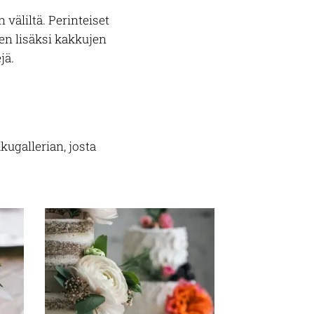
väliltä. Perinteiset
en lisäksi kakkujen
jä.
ugallerian, josta