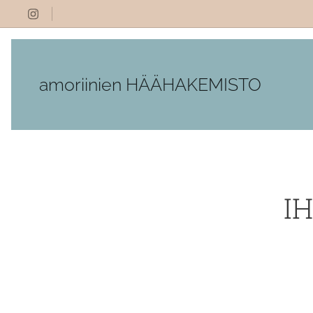
amoriinien HÄÄHAKEMISTO
I