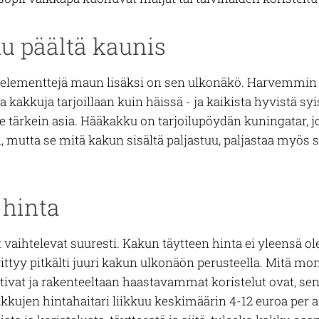
u päältä kaunis
 elementtejä maun lisäksi on sen ulkonäkö. Harvemmin y
a kakkuja tarjoillaan kuin häissä - ja kaikista hyvistä sy
 tärkein asia. Hääkakku on tarjoilupöydän kuningatar,
i, mutta se mitä kakun sisältä paljastuu, paljastaa myös
hinta
aihtelevat suuresti. Kakun täytteen hinta ei yleensä ole
ittyy pitkälti juuri kakun ulkonäön perusteella. Mitä 
ativat ja rakenteeltaan haastavammat koristelut ovat, s
kujen hintahaitari liikkuu keskimäärin 4-12 euroa per 