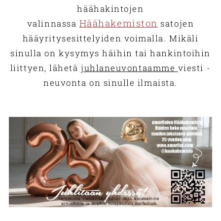
häähakintojen
Häähakemiston
valinnassa
satojen
hääyritysesittelyiden voimalla. Mikäli
sinulla on kysymys häihin tai hankintoihin
liittyen, lähetä
juhlaneuvontaam
me
viesti -
neuvonta on sinulle ilmaista.