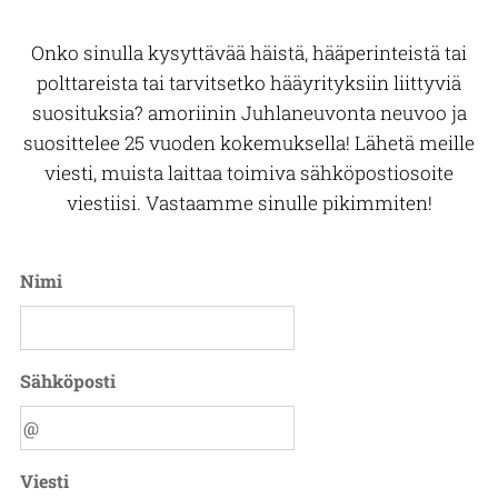
kesällä tai
nimessä
kysyä etukäteen
talvella,
pakottaa
mitä hän
Onko sinulla kysyttävää häistä, hääperinteistä tai
haluttiin niihin
tekemään jotain,
polttareiltaan
vauhtia tai
mitä hän ei
toivoisi ja mitä
polttareista tai tarvitsetko hääyrityksiin liittyviä
hemmottelua,
halua tehdä.
ehdottomasti ei
suosituksia? amoriinin Juhlaneuvonta neuvoo ja
kaikkea tätä ja
Muistakaa
toivoisi, ja pitää
suosittelee 25 vuoden kokemuksella! Lähetä meille
valtavan paljon
temppuja
kiinni ainakin
viesti, muista laittaa toimiva sähköpostiosoite
polttari-
valitessanne
siitä, ettei
viestiisi.
Vastaamme
sinulle pikimmiten!
inspiraatiota
kääntyä
polttarisankarin
löydät
ammattilaisten
tarvitse
Polttariosastoltamme....
puoleen!
menettää...
Nimi
Sähköposti
Viesti