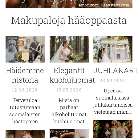
polttariohjelmat.
sekä
tai tilata muita
juhlasuunnittelupalvelua
mainospaketteja
Makupaloja hääoppaasta
hääjuhlaanne!
yhdessä
sovitulla
spekseillä sekä
tiedustella eri
mahdollisuuksia
mainontaan
.
Häidemme
Elegantit
JUHLAKAR
historia
kuohujuomat
03.04.2026
12.06.2026
15.05.2026
Upeissa
suomalaisissa
Tervetuloa
Mistä on
juhlakartanoissa
tutustumaan
parhaat
vietetään ihania
suomalaisten
alkoholittomat
kartanohäitä
häätapojen
kuohujuomat
kautta Suomen!
historiaan
ja
tehty?
Tutustu ja
vierailulle
Metsiemme