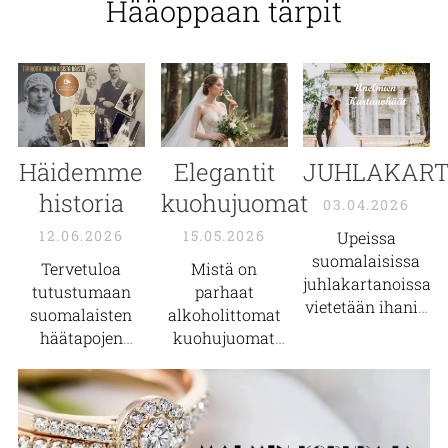
Hääoppaan tärpit
Häidemme
Elegantit
JUHLAKAR
historia
kuohujuomat
03.04.2026
12.06.2026
15.05.2026
Upeissa
suomalaisissa
Tervetuloa
Mistä on
juhlakartanoissa
tutustumaan
parhaat
vietetään ihania
suomalaisten
alkoholittomat
kartanohäitä
häätapojen
kuohujuomat
kautta Suomen!
historiaan
ja
tehty?
Tutustu ja
vierailulle
Metsiemme
ihastu
Virtuaaliseen
aarteista,
kauniiden ja
häämuseoon!
kotimaisista
historiallisten