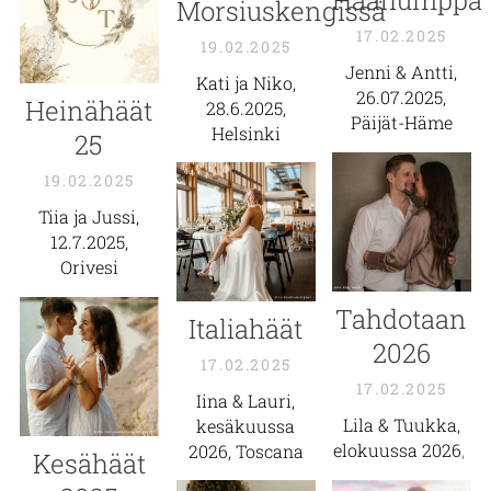
Morsiuskengissä
17.02.2025
19.02.2025
Jenni & Antti,
Kati ja Niko,
26.07.2025,
Heinähäät
28.6.2025,
Päijät-Häme
Helsinki
25
19.02.2025
Tiia ja Jussi,
12.7.2025,
Orivesi
Tahdotaan
Italiahäät
2026
17.02.2025
17.02.2025
Iina & Lauri,
Lila & Tuukka,
kesäkuussa
elokuussa 2026
,
2026, Toscana
Kesähäät