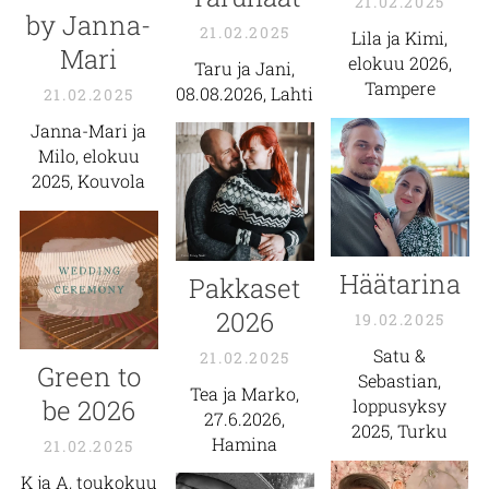
21.02.2025
by Janna-
21.02.2025
Lila ja Kimi,
Mari
elokuu 2026,
Taru ja Jani,
Tampere
08.08.2026, Lahti
21.02.2025
Janna-Mari ja
Milo, elokuu
2025, Kouvola
Häätarina
Pakkaset
2026
19.02.2025
Satu &
21.02.2025
Green to
Sebastian,
Tea ja Marko,
be 2026
loppusyksy
27.6.2026,
2025, Turku
Hamina
21.02.2025
K ja A, toukokuu