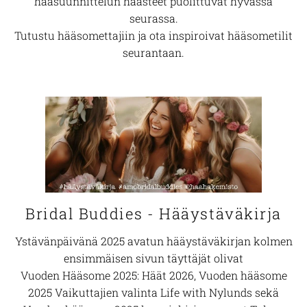
hääsuunnittelun haasteet puolittuvat hyvässä
seurassa.
Tutustu hääsomettajiin ja ota inspiroivat hääsometilit
seurantaan.
Bridal Buddies - Hääystäväkirja
Ystävänpäivänä 2025 avatun hääystäväkirjan kolmen
ensimmäisen sivun täyttäjät olivat
Vuoden Hääsome 2025:
Häät 2026
, Vuoden hääsome
2025 Vaikuttajien valinta
Life with Nylunds
sekä