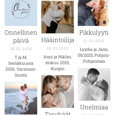
Onnellinen
Pikkulyyti
Hääintoilija
päivä
21.02.2025
28.02.2025
28.02.2025
Lyydia ja Jami,
05/2025, Pohjois-
Anni ja Niklas,
T ja M,
Pohjanmaa
elokuu 2025,
heinäkuussa
Kuopio
2026, Varsinais-
Suomi
Unelmiaa
Taruhäät