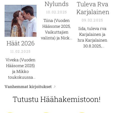
Nylunds
Tuleva Rva
Karjalainen
10.02.2025
Tiina (Vuoden
09.02.2025
Hääsome 2025,
Iida, tuleva rva
Vaikuttajien
Karjalainen ja
valinta) ja Nicke,
hra Karjalainen
Häät 2026
9.8.2025, Porvoo
30.8.2025,
11.02.2025
Pirkanmaa
Viveka (Vuoden
Hääsome 2025)
ja Mikko
toukokuussa
2026, Espanja
Vanhemmat kirjoitukset
Tutustu Häähakemistoon!