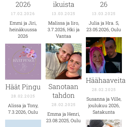
2026
ikuista
26
17.02.2026
13.03.2025
13.03.2025
Emmi ja Ji
ri,
Malissa ja Iiro,
Julia ja Hra. S,
heinäkuussa
3.7.2026, Hki ja
23.05.2026, Oulu
2026
Vantaa
Häähaaveita
Sanotaan
Häät Pingu
28.02.2025
tahdon
28.02.2025
Susanna ja Ville,
28.02.2025
Alissa ja Tony,
joulukuu 2026,
7.3.2026, Oulu
Satakunta
Emma ja Henri,
23.08.2025, Oulu