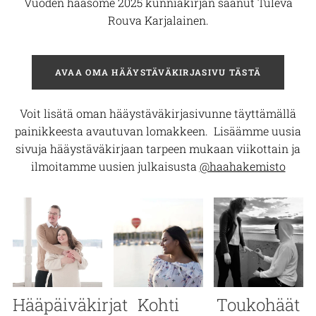
Vuoden hääsome 2025 kunniakirjan saanut
Tuleva
Rouva Karjalainen
.
AVAA OMA HÄÄYSTÄVÄKIRJASIVU TÄSTÄ
Voit lisätä oman hääystäväkirjasivunne täyttämällä
painikkeesta avautuvan lomakkeen.
Lisäämme uusia
sivuja hääystäväkirjaan tarpeen mukaan viikottain ja
ilmoitamme uusien julkaisusta
@haahakemisto
Hääpäiväkirjat
Kohti
Toukohäät