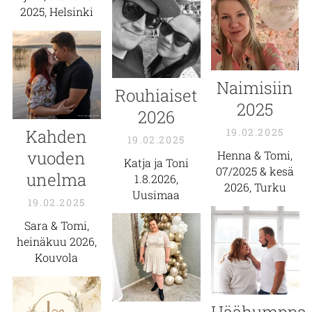
2025, Helsinki
Naimisiin
Rouhiaiset
2025
2026
Kahden
19.02.2025
19.02.2025
vuoden
Henna & Tomi,
Katja ja Toni
07/2025 & kesä
unelma
1.8.2026,
2026, Turku
Uusimaa
19.02.2025
Sara & Tomi,
heinäkuu 2026,
Kouvola
Häähumppa