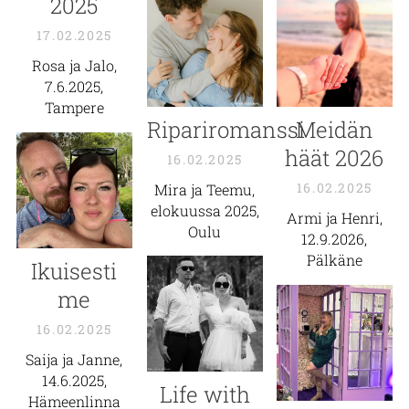
2025
17.02.2025
Rosa ja Jalo,
7.6.2025,
Tampere
Ripariromanssi
Meidän
häät 2026
16.02.2025
16.02.2025
Mira ja Teemu,
elokuussa 2025,
Armi ja Henri,
Oulu
12.9.2026,
Pälkäne
Ikuisesti
me
16.02.2025
Saija ja Janne,
14.6.2025,
Life with
Hämeenlinna